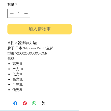
數量
*
加入購物車
水性木器清漆(力架)
牌子:日本"Nippon Paint"立邦
型號:920002550C00C(CM)
規格:
高光1L
半光 1L
低光1L
高光3L
半光3L
低光3L