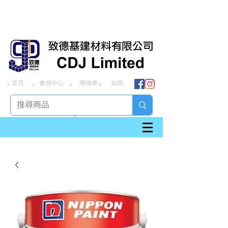
首頁
會員中心
購物車
結賬
> > > >