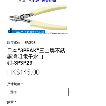
庫存單位： 3PSP23
日本"3PEAK"三山牌不銹
鋼灣咀電子水口
鉗-3PSP23
價
HK$145.00
格
尺寸規格
*
數量
*