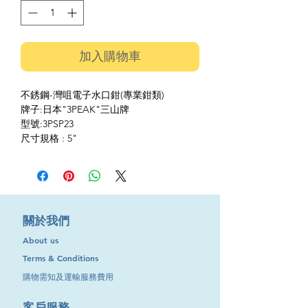
加入購物車
不銹鋼-灣咀電子水口鉗(專業鉗類)
牌子:日本"3PEAK"三山牌
型號:3PSP23
尺寸規格 : 5"
​關於我們
About us
Terms & Conditions
購物需知及運輸服務費用
​客戶服務