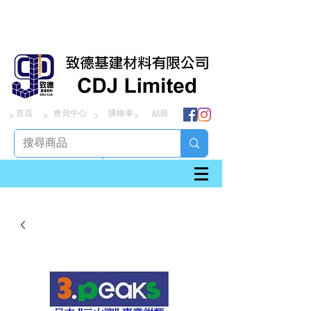
首頁
會員中心
購物車
結賬
> > > >