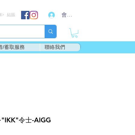
會員登入
車
結賬
>
借/蓄取服務
聯絡我們
"IKK"令士-AIGG