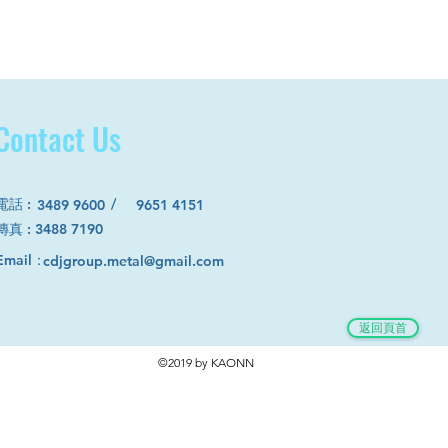
Contact Us
電話
:
/
3489 9600
9651 4151
​傳真 : 3488 7190
Email：
cdjgroup.metal@gmail.com
返回頁首
©2019 by KAONN