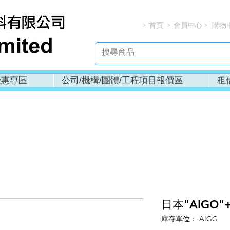
首頁
會員中心
購物
> > > 
優惠專區
公司/機構/團體/工程項目報價區
租
日本"AIGO"+
庫存單位： AIGG