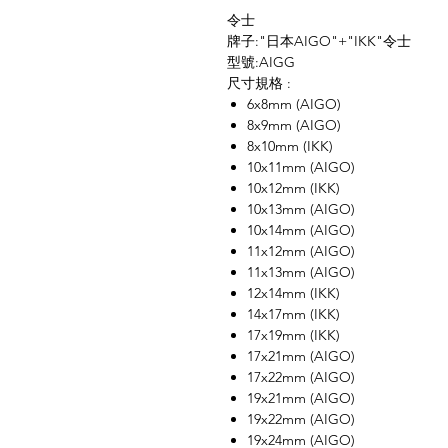
令士
牌子:"日本AIGO"+"IKK"令士
型號:AIGG
尺寸規格 :
6x8mm (AIGO)
8x9mm (AIGO)
8x10mm (IKK)
10x11mm (AIGO)
10x12mm (IKK)
10x13mm (AIGO)
10x14mm (AIGO)
11x12mm (AIGO)
11x13mm (AIGO)
12x14mm (IKK)
14x17mm (IKK)
17x19mm (IKK)
17x21mm (AIGO)
17x22mm (AIGO)
19x21mm (AIGO)
19x22mm (AIGO)
19x24mm (AIGO)