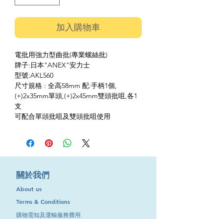
加入購物車
電批用強力型曲批(專業螺絲批)
牌子:日本"ANEX"安力士
型號:AKL560
尺寸規格 : 全高58mm 配:手柄1個,
(+)2x35mm單頭,(+)2x45mm雙頭批咀,各1
支
可配合單頭批咀及雙頭批咀使用
​關於我們
About us
Terms & Conditions
購物需知及運輸服務費用