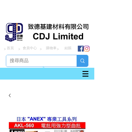
首頁
會員中心
購物車
結賬
> > > >