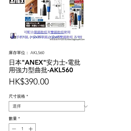
庫存單位： AKL560
日本"ANEX"安力士-電批
用強力型曲批-AKL560
價
HK$390.00
格
尺寸規格
*
數量
*