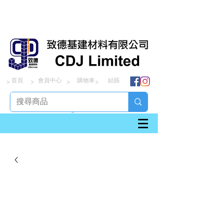
首頁
會員中心
購物車
結賬
> > > >