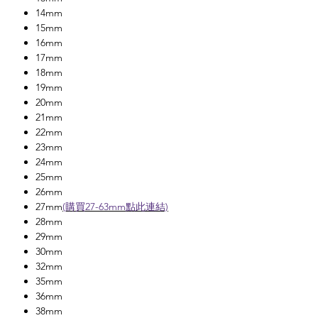
14mm
15mm
16mm
17mm
18mm
19mm
20mm
21mm
22mm
23mm
24mm
25mm
26mm
27mm
(購買27-63mm點此連結)
28mm
29mm
30mm
32mm
35mm
36mm
38mm