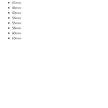
41mm
46mm
50mm
54mm
55mm
58mm
60mm
63mm
​關於我們
About us
Terms & Conditions
購物需知及運輸服務費用
​客戶服務
聯絡我們