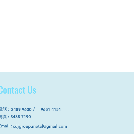
Contact Us
電話
:
/
3489 9600
9651 4151
​傳真 : 3488 7190
Email：
cdjgroup.metal@gmail.com