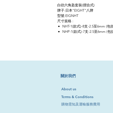
白叻六角匙套裝(摺合式)
牌子:日本"EIGHT"八牌
型號:EIGNHT
尺寸規格 :
NHT-1(款式)-8支-2.5至6mm (包括
NHP-1(款式)-7支-2.5至6mm (包括:
​關於我們
About us
Terms & Conditions
購物需知及運輸服務費用