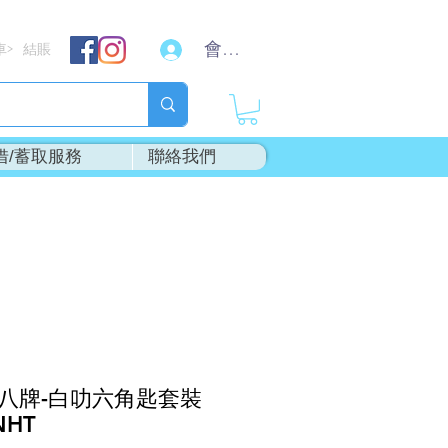
會員登入
車
結賬
>
借/蓄取服務
聯絡我們
T"八牌-白叻六角匙套裝
NHT