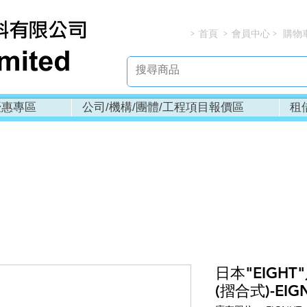
首頁
會員中心
購物
> > > 
優惠專區
公司/機構/團體/工程項目報價區
租
日本"EIGH
(摺合式)-EIG