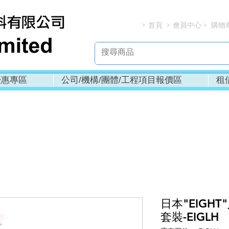
首頁
會員中心
購物
> > > 
優惠專區
公司/機構/團體/工程項目報價區
租
日本"EIGH
套裝-EIGLH