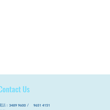
Contact Us
電話
:
/
3489 9600
9651 4151