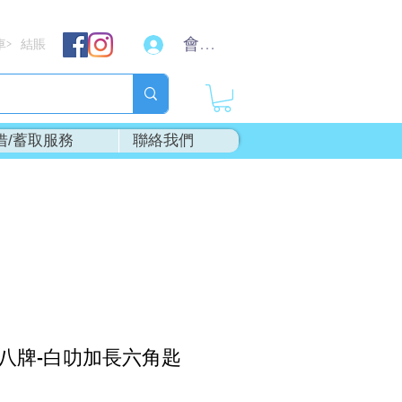
會員登入
車
結賬
>
借/蓄取服務
聯絡我們
T"八牌-白叻加長六角匙