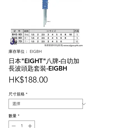
庫存單位： EIGBH
日本"EIGHT"八牌-白叻加
長波頭匙套裝-EIGBH
價
HK$188.00
格
尺寸規格
*
數量
*