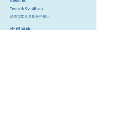
About us
Terms & Conditions
購物需知及運輸服務費用
​客戶服務
聯絡我們
退換服務
其他資訊
品牌專區
優惠專區
最新消息
Contact Us
9651 4151
電話
:
/
cdjgroup.metal@gmail.com
Email：