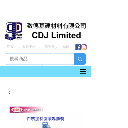
首頁
會員中心
購物車
結賬
> > > >