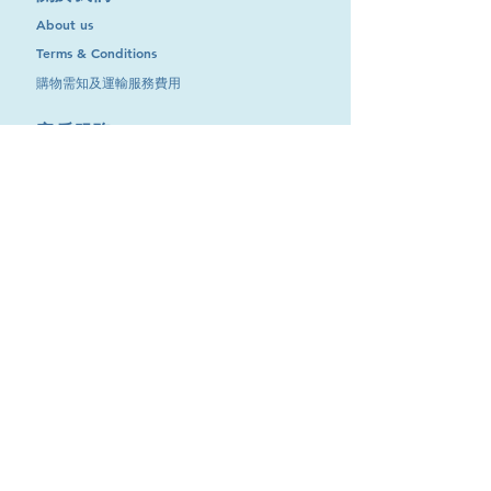
About us
Terms & Conditions
購物需知及運輸服務費用
​客戶服務
聯絡我們
退換服務
其他資訊
品牌專區
優惠專區
最新消息
Contact Us
9651 4151
電話
:
/
cdjgroup.metal@gmail.com
Email：