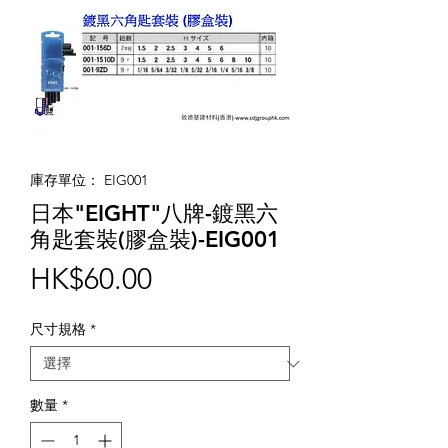
庫存單位： EIG001
日本"EIGHT"八牌-鍍黑六
角匙套裝(膠盒裝)-EIG001
價
HK$60.00
格
尺寸規格
*
數量
*