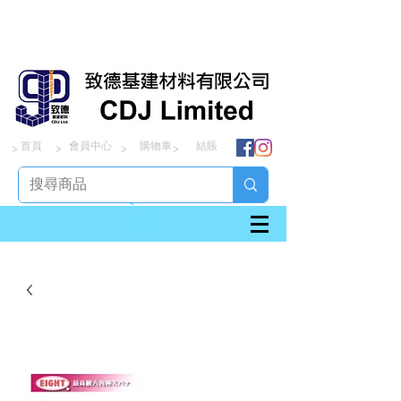
首頁
會員中心
購物車
結賬
> > > >