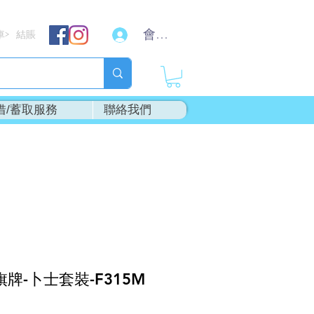
會員登入
車
結賬
>
借/蓄取服務
聯絡我們
旗牌-卜士套裝-F315M