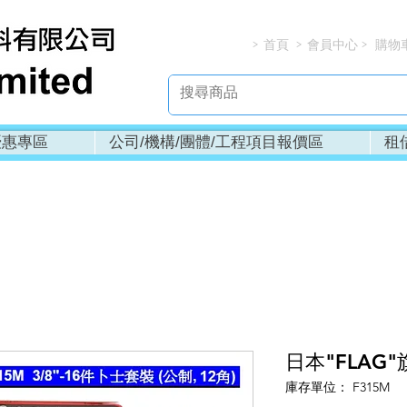
首頁
會員中心
購物
> > > 
優惠專區
公司/機構/團體/工程項目報價區
租
日本"FLAG"
庫存單位： F315M