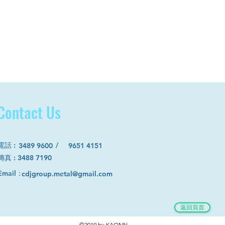
Contact Us
電話
:
/
3489 9600
9651 4151
​傳真 : 3488 7190
Email：
cdjgroup.metal@gmail.com
返回頁首
©2019 by KAONN