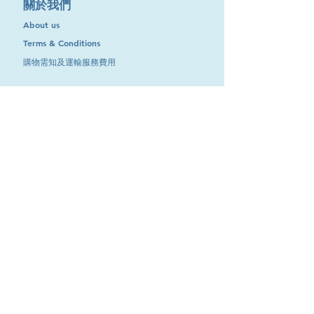
​關於我們
About us
Terms & Conditions
購物需知及運輸服務費用
​客戶服務
聯絡我們
退換服務
其他資訊
品牌專區
優惠專區
最新消息
Contact Us
9651 4151
電話
:
/