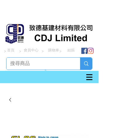
首頁
會員中心
購物車
結賬
> > > >