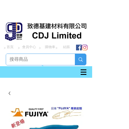
首頁
會員中心
購物車
結賬
> > > >