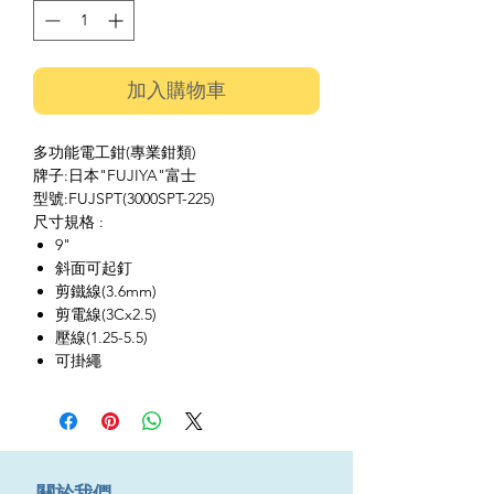
加入購物車
多功能電工鉗(專業鉗類)
牌子:日本"FUJIYA"富士
型號:FUJSPT(3000SPT-225)
尺寸規格 :
9"
斜面可起釘
剪鐵線(3.6mm)
剪電線(3Cx2.5)
壓線(1.25-5.5)
可掛繩
​關於我們