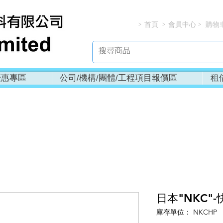
首頁
會員中心
購物
> > > 
優惠專區
公司/機構/團體/工程項目報價區
租
日本"NKC"-
庫存單位： NKCHP