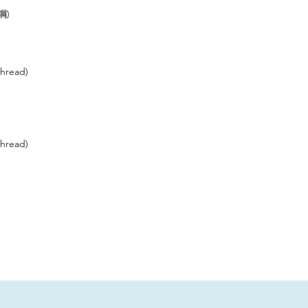
鋼)
hread)
hread)