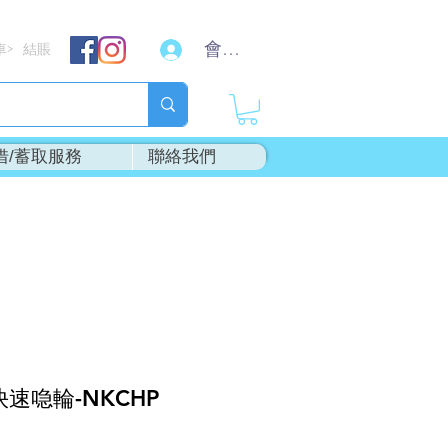
會員登入
車
結賬
>
借/蓄取服務
聯絡我們
快速喼輪-NKCHP