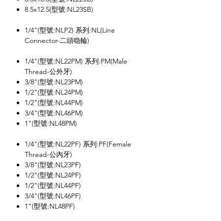
8.5x12.5(型號:NL23SB)
1/4"(型號:NLP2) 系列:NL(Line
Connector-二頭喼輪)
1/4"(型號:NL22PM) 系列:PM(Male
Thread-公外牙)
3/8"(型號:NL23PM)
1/2"(型號:NL24PM)
1/2"(型號:NL44PM)
3/4"(型號:NL46PM)
1"(型號:NL48PM)
1/4"(型號:NL22PF) 系列:PF(Female
Thread-公內牙)
3/8"(型號:NL23PF)
1/2"(型號:NL24PF)
1/2"(型號:NL44PF)
3/4"(型號:NL46PF)
1"(型號:NL48PF)