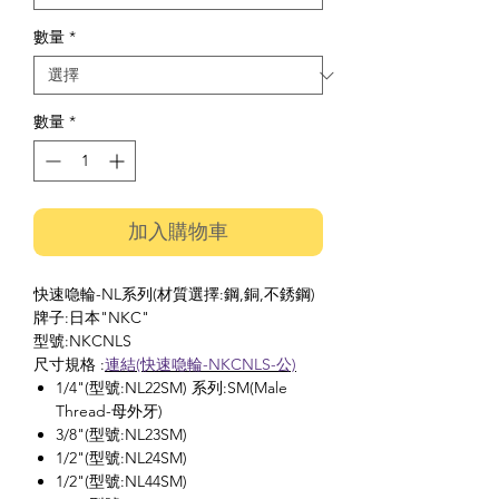
數量
*
數量
*
加入購物車
快速喼輪-NL系列(材質選擇:鋼,銅,不銹鋼)
牌子:日本"NKC"
型號:NKCNLS
尺寸規格 :
連結(快速喼輪-NKCNLS-公)
1/4"(型號:NL22SM) 系列:SM(Male
Thread-母外牙)
3/8"(型號:NL23SM)
1/2"(型號:NL24SM)
1/2"(型號:NL44SM)