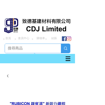
首頁
會員中心
購物車
結賬
> > > >