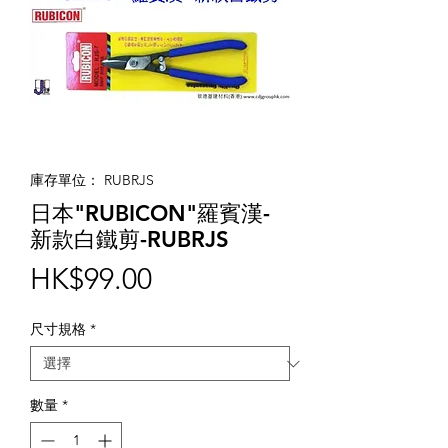
庫存單位： RUBRJS
日本"RUBICON"羅賓漢-
新款白鐵剪-RUBRJS
價
HK$99.00
格
尺寸規格
*
數量
*