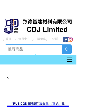
首頁
會員中心
購物車
結賬
> > > >