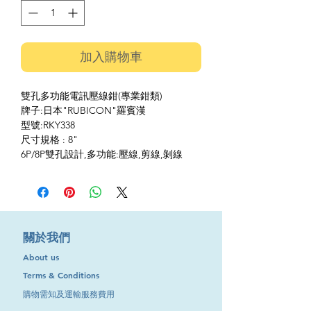
加入購物車
雙孔多功能電訊壓線鉗(專業鉗類)
牌子:日本"RUBICON"羅賓漢
型號:RKY338
尺寸規格 : 8"
6P/8P雙孔設計,多功能:壓線,剪線,剝線
​關於我們
About us
Terms & Conditions
購物需知及運輸服務費用