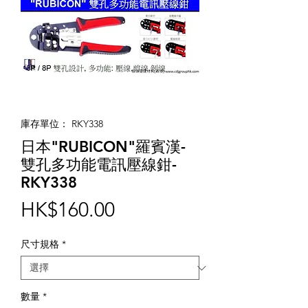
庫存單位： RKY338
日本"RUBICON"羅賓漢-
雙孔多功能電訊壓線鉗-
RKY338
價
HK$160.00
格
尺寸規格
*
數量
*