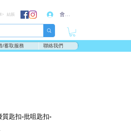
會員登入
車
結賬
>
借/蓄取服務
聯絡我們
"優質匙扣-批咀匙扣-