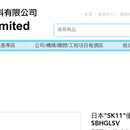
首頁
會員中心
購物
> > > 
優惠專區
公司/機構/團體/工程項目報價區
租
日本"SK11
SBHGLSV