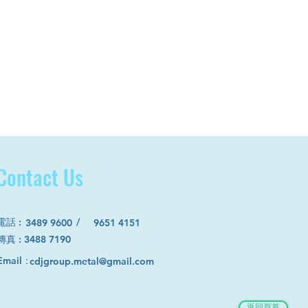
Contact Us
電話
:
/
3489 9600
9651 4151
​傳真 : 3488 7190
Email：
cdjgroup.metal@gmail.com
返回頁首