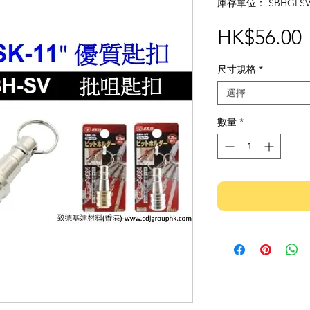
庫存單位： SBHGLS
HK$56.00
尺寸規格
*
選擇
數量
*