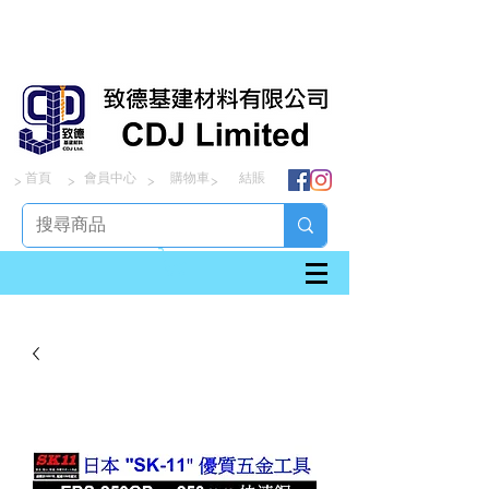
首頁
會員中心
購物車
結賬
> > > >