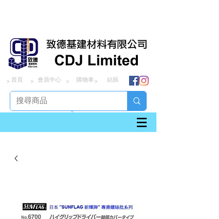
首頁
會員中心
購物車
結賬
> > > >