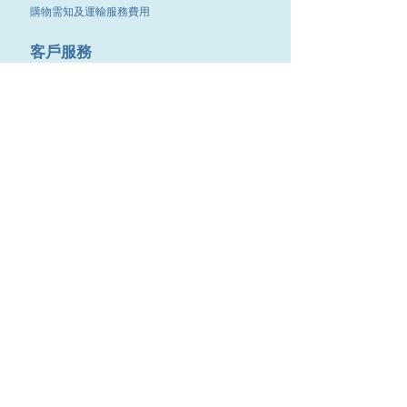
購物需知及運輸服務費用
​客戶服務
聯絡我們
退換服務
其他資訊
品牌專區
優惠專區
最新消息
Contact Us
9651 4151
電話
:
/
cdjgroup.metal@gmail.com
Email：
​傳真 :
3488 7190