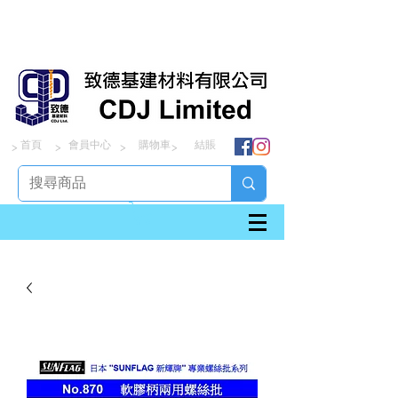
首頁
會員中心
購物車
結賬
> > > >