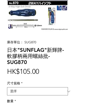
庫存單位： SUG870
日本"SUNFLAG"新輝牌-
軟膠柄兩用螺絲批-
SUG870
價
HK$105.00
格
尺寸規格
*
數量
*