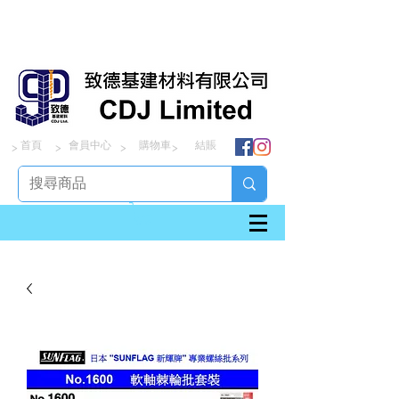
首頁
會員中心
購物車
結賬
> > > >