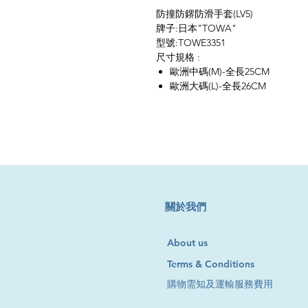
防撞防鎅防滑手套(LV5)
牌子:日本"TOWA"
型號:TOWE3351
尺寸規格 :
歐洲中碼(M)-全長25CM
歐洲大碼(L)-全長26CM
​關於我們
About us
Terms & Conditions
購物需知及運輸服務費用