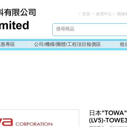
首頁
會員中心
購物
> > > 
優惠專區
公司/機構/團體/工程項目報價區
租
日本"TOWA
(LV5)-TOWE