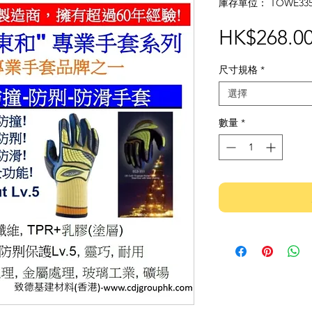
庫存單位： TOWE335
HK$268.0
尺寸規格
*
選擇
數量
*