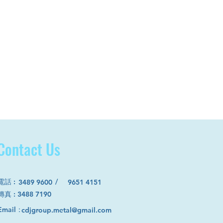
Contact Us
電話
:
/
3489 9600
9651 4151
​傳真 : 3488 7190
Email：
cdjgroup.metal@gmail.com