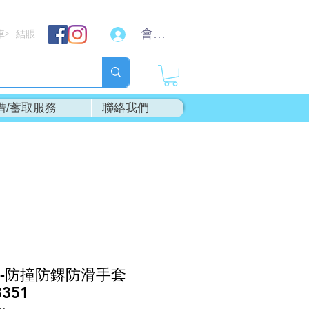
會員登入
車
結賬
>
借/蓄取服務
聯絡我們
"-防撞防鎅防滑手套
3351