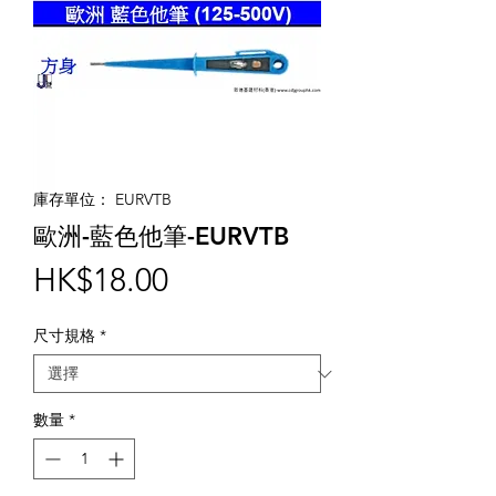
庫存單位： EURVTB
歐洲-藍色他筆-EURVTB
價
HK$18.00
格
尺寸規格
*
數量
*