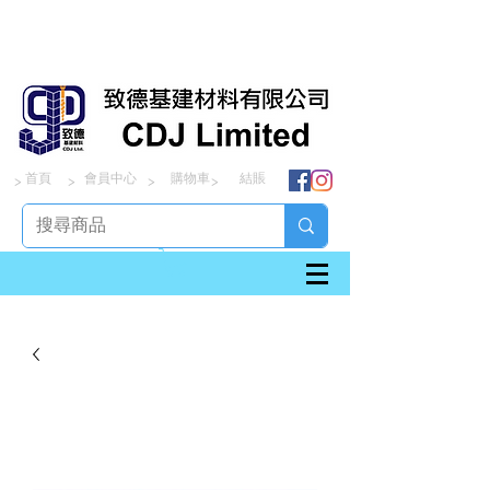
首頁
會員中心
購物車
結賬
> > > >