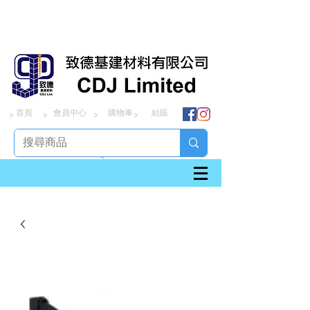
首頁
會員中心
購物車
結賬
> > > >