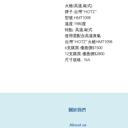
火槍(高溫,歐式)
牌子:台灣"HOTZ"
型號:HMT1098
溫度:1980度
特點: 高溫,歐式
使用需配合高溫黃氣
台灣"HOTZ"火槍HMT1098
6支購買-優惠價$1500
12支購買-優惠價$2800
尺寸規格 : NA
​關於我們
About us