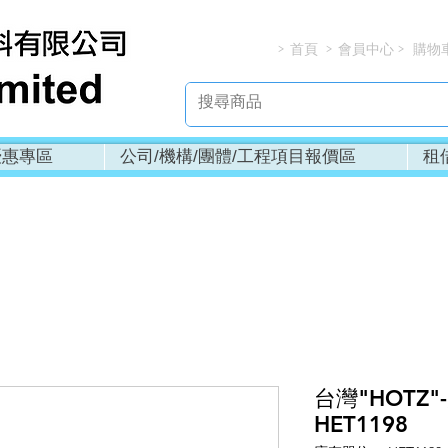
首頁
會員中心
購物
> > > 
優惠專區
公司/機構/團體/工程項目報價區
租
台灣"HOTZ"
HET1198