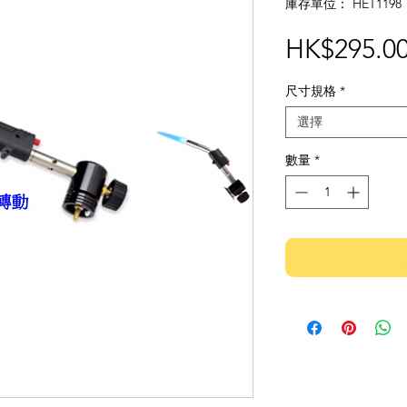
庫存單位： HET1198
HK$295.0
尺寸規格
*
選擇
數量
*