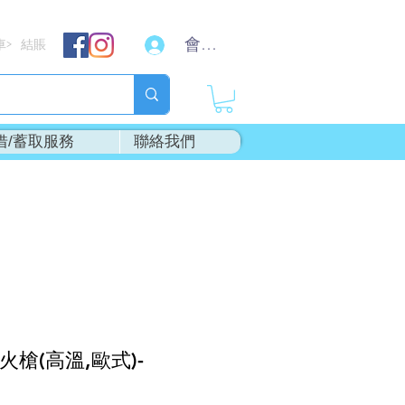
會員登入
車
結賬
>
借/蓄取服務
聯絡我們
-火槍(高溫,歐式)-