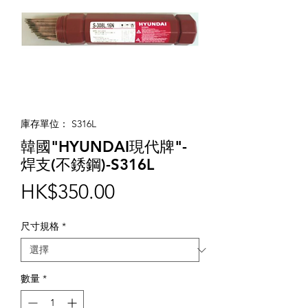
庫存單位： S316L
韓國"HYUNDAI現代牌"-
焊支(不銹鋼)-S316L
價
HK$350.00
格
尺寸規格
*
數量
*