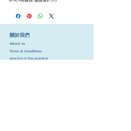
(#14),4筒購買-優惠價$1370
​關於我們
About us
Terms & Conditions
購物需知及運輸服務費用
​客戶服務
聯絡我們
退換服務
其他資訊
品牌專區
優惠專區
最新消息