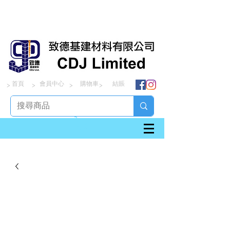
首頁
會員中心
購物車
結賬
> > > >