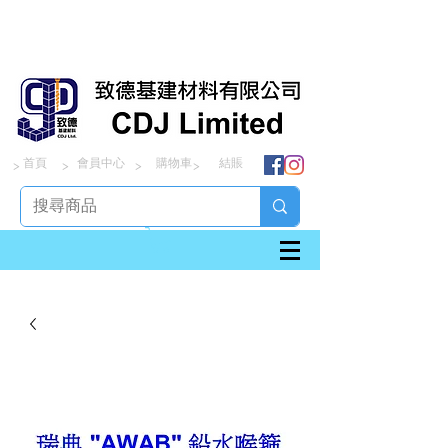
首頁
會員中心
購物車
結賬
> > > >