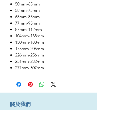
50mm-65mm
58mm-75mm
68mm-85mm
77mm-95mm
87mm-112mm
104mm-138mm
150mm-180mm
175mm-205mm
226mm-256mm
251mm-282mm
277mm-307mm
​關於我們
About us
Terms & Conditions
購物需知及運輸服務費用