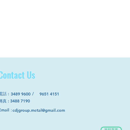
Contact Us
電話
:
/
3489 9600
9651 4151
​傳真 : 3488 7190
Email：
cdjgroup.metal@gmail.com
返回頁首