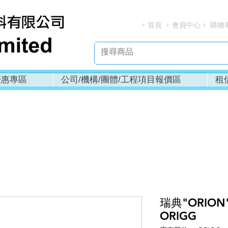
首頁
會員中心
購物
> > > 
優惠專區
公司/機構/團體/工程項目報價區
租
瑞典"ORION
ORIGG