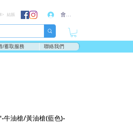
會員登入
車
結賬
>
借/蓄取服務
聯絡我們
"-牛油槍/黃油槍(藍色)-