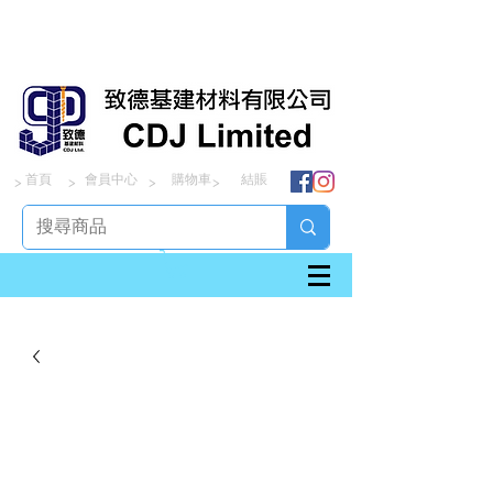
首頁
會員中心
購物車
結賬
> > > >