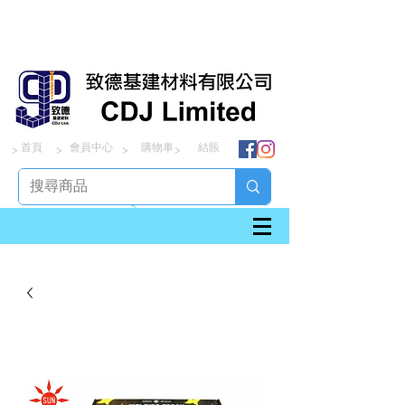
首頁
會員中心
購物車
結賬
> > > >