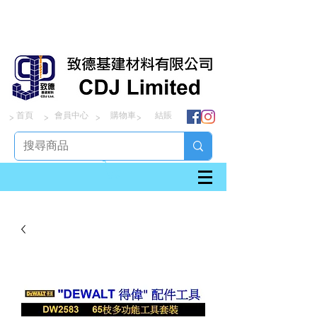
首頁
會員中心
購物車
結賬
> > > >