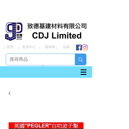
首頁
會員中心
購物車
結賬
> > > >