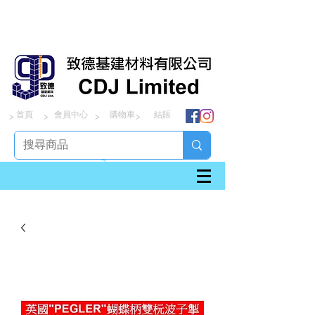
首頁
會員中心
購物車
結賬
> > > >