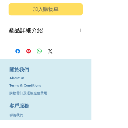
加入購物車
產品詳細介紹
提供名廠電線：
品牌:西班牙Top Cable
貨品名稱:單支單膠105̊C高溫軟線
​關於我們
About us
適合用於:有機會有火情況發生的場合
Terms & Conditions
(如: 緊急電源供給,消防泵,警報器,煙霧
購物需知及運輸服務費用
抽氣扇等)
​客戶服務
型號及規格:TOP FLEX TRI-RATED
H07V2-K UL CERTIFIED (BS6231)
聯絡我們
退換服務
特點:強化紙盒包裝