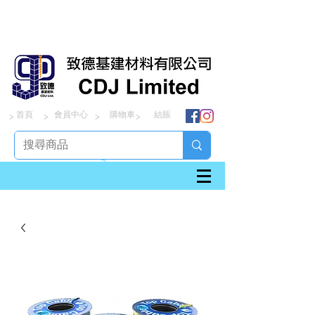
首頁
會員中心
購物車
結賬
> > > >