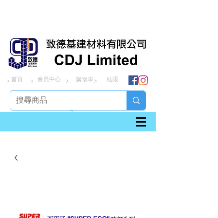
首頁
會員中心
購物車
結賬
> > > >