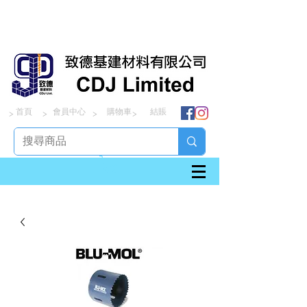
首頁
會員中心
購物車
結賬
> > > >