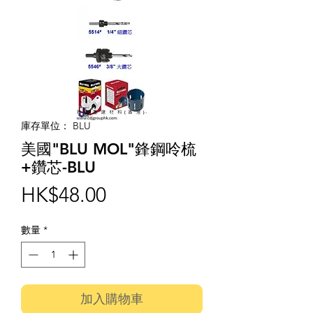
庫存單位： BLU
美國"BLU MOL"鋒鋼呤梳
+鑽芯-BLU
價
HK$48.00
格
數量
*
加入購物車