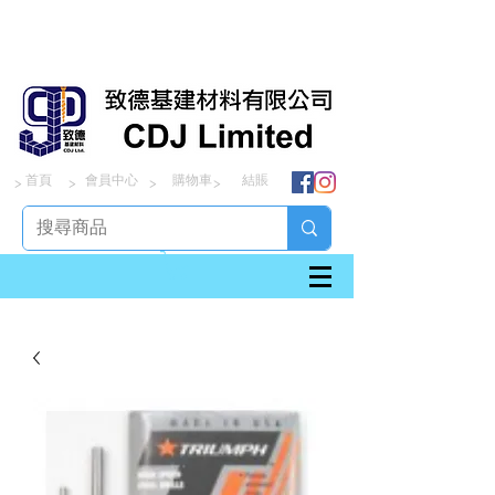
首頁
會員中心
購物車
結賬
> > > >