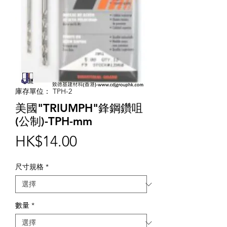
庫存單位： TPH-2
美國"TRIUMPH"鋒鋼鑽咀
(公制)-TPH-mm
價
HK$14.00
格
尺寸規格
*
數量
*