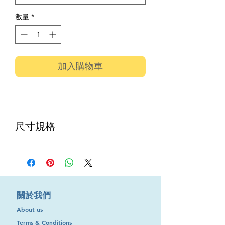
數量
*
加入購物車
尺寸規格
鋒鋼鑽咀
牌子:美國"TRIUMPH"
型號:TPH
(Inch)
(mm)
​關於我們
尺寸規格:1/32"(12支/包) 尺
寸規格:0.5mm(12支/包)
About us
5/64"(12支/包)
Terms & Conditions