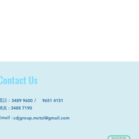
Contact Us
電話
:
/
3489 9600
9651 4151
​傳真 : 3488 7190
Email：
cdjgroup.metal@gmail.com
返回頁首