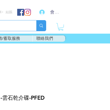
會員登入
車
結賬
>
借/蓄取服務
聯絡我們
"-雲石乾介碟-PFED