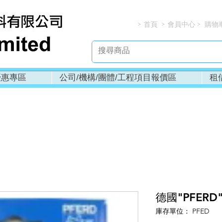
首頁
會員中心
購物
> > > 
優惠專區
公司/機構/團體/工程項目報價區
租
德國"PFERD
庫存單位： PFED