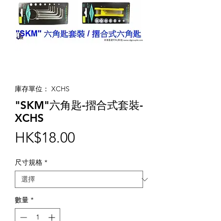
庫存單位： XCHS
"SKM"六角匙-摺合式套裝-
XCHS
價
HK$18.00
格
尺寸規格
*
數量
*