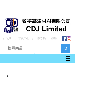
首頁
會員中心
購物車
結賬
> > > >