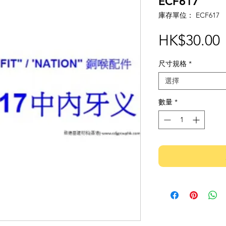
ECF617
庫存單位： ECF617
HK$30.00
尺寸規格
*
選擇
數量
*