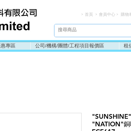
首頁
會員中心
購物
> > > 
優惠專區
公司/機構/團體/工程項目報價區
租
"SUNSHINE"-
"NATION"