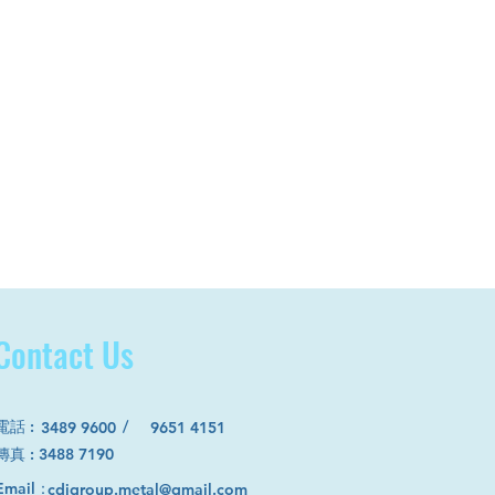
Contact Us
電話
:
/
3489 9600
9651 4151
​傳真 : 3488 7190
Email：
cdjgroup.metal@gmail.com