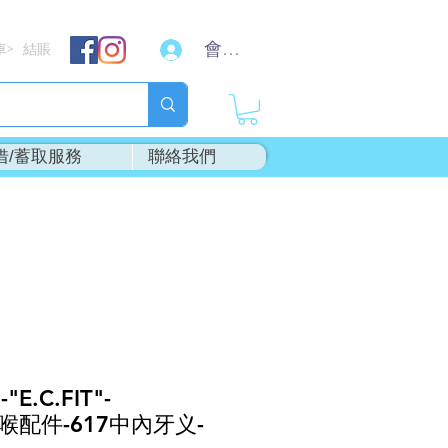
會員登入
車
結賬
>
借/蓄取服務
聯絡我們
"E.C.FIT"-
銅喉配件-617中內牙义-