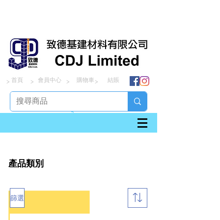
首頁
會員中心
購物車
結賬
> > > >
產品類別
篩選