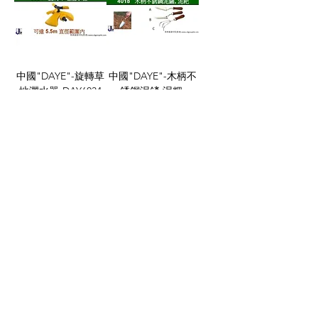
中國"DAYE"-旋轉草
中國"DAYE"-木柄不
地灑水器-DAY6034
銹鋼泥鏟,泥粑-
DAY4018
價格
HK$88.00
價格
HK$46.00
650
/
706
​關於我們
About us
Terms & Conditions