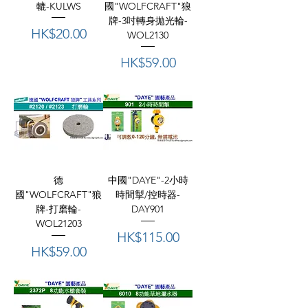
轆-KULWS
國"WOLFCRAFT"狼
牌-3吋轉身拋光輪-
價格
HK$20.00
WOL2130
價格
HK$59.00
德
中國"DAYE"-2小時
國"WOLFCRAFT"狼
時間掣/控時器-
牌-打磨輪-
DAY901
WOL21203
價格
HK$115.00
價格
HK$59.00